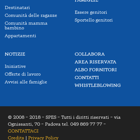
Destinatari
Essere genitori
Comunità delle ragazze
Sportello genitori
Comunità mamma
bambino
Appartamenti
NOTIZIE
COLLABORA
AREA RISERVATA
Iniziative
ALBO FORNITORI
Offerte di lavoro
CONTATTI
Avvisi alle famiglie
WHISTLEBLOWING
© 2008 – 2018 – SPES – Tutti i diritti riservati – via
Ognissanti, 70 – Padova tel. 049 869 77 77 –
CONTATTACI
Credits
|
Privacy Policy