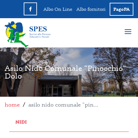
Albo On Line
Albo fornitori
PagoPA
Asilo Nido Comunale “Pinocchio”
Dolo
home
/
asilo nido comunale “pin...
NIDI