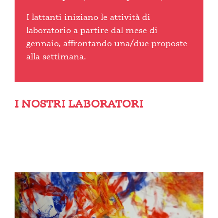
I lattanti iniziano le attività di
laboratorio a partire dal mese di
gennaio, affrontando una/due proposte
alla settimana.
I NOSTRI LABORATORI